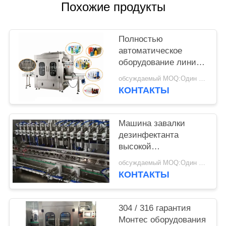
КАРТА
Похожие продукты
САЙТА
Полностью
PRIVACY
автоматическое
оборудование линии
POLICY
разлива отсутствие
обсуждаемый MOQ:Один комплект
госпож заполнять для
КОНТАКТЫ
ежедневных
химикатов
Машина завалки
дезинфектанта
высокой
эффективности
обсуждаемый MOQ:Один набор
легкая для того чтобы
КОНТАКТЫ
привестись в
действие 0.8кв 220в
304 / 316 гарантия
Монтес оборудования