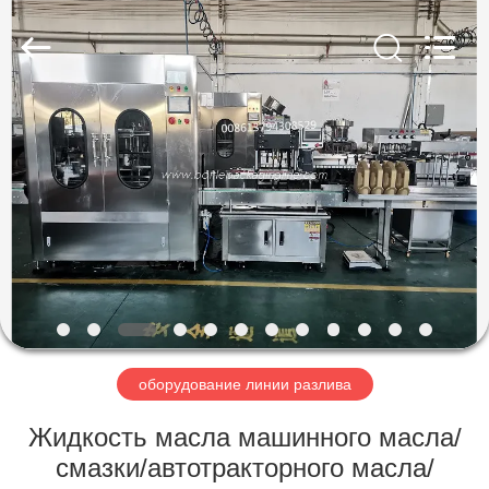
Guangzhou
TENGZHUO
Machinery
Equipment
Co,Ltd..
All
Rights
Reserved.
ДОМОЙ
ПРОДУКТЫ
ВИДЕОЗАПИСИ
О
НАС
оборудование линии разлива
ЭКСКУРСИЯ
Жидкость масла машинного масла/
ПО
смазки/автотракторного масла/