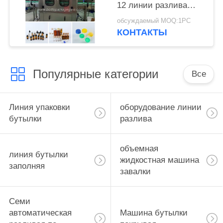
12 линии разлива
нержавеющей стали
обсуждаемый MOQ:1PC
КОНТАКТЫ
Популярные категории
Все
Линия упаковки
оборудование линии
бутылки
разлива
объемная
линия бутылки
жидкостная машина
заполняя
завалки
Семи
автоматическая
Машина бутылки