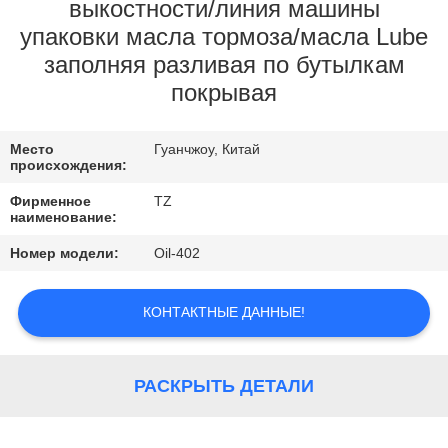
ЗАВОДУ
выкостности/линия машины
упаковки масла тормоза/масла Lube
заполняя разливая по бутылкам
КОНТРОЛЬ
покрывая
КАЧЕСТВА
Место
Гуанчжоу, Китай
СВЯЖИТЕСЬ
происхождения:
С
Фирменное
TZ
наименование:
НАМИ
Номер модели:
Oil-402
НОВОСТИ
КОНТАКТНЫЕ ДАННЫЕ!
ЗАПРОСИТЕ
ЦИТАТУ
РАСКРЫТЬ ДЕТАЛИ