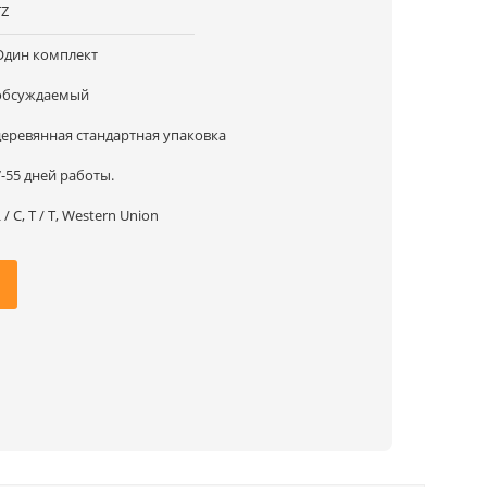
TZ
Один комплект
обсуждаемый
деревянная стандартная упаковка
7-55 дней работы.
 / C, T / T, Western Union