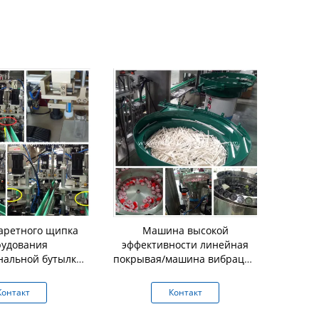
аретного щипка
Машина высокой
Легко эк
рудования
эффективности линейная
линейна
нальной бутылки
покрывая/машина вибрации
м
ая цифровой
покрывая
Контакт
Контакт
К