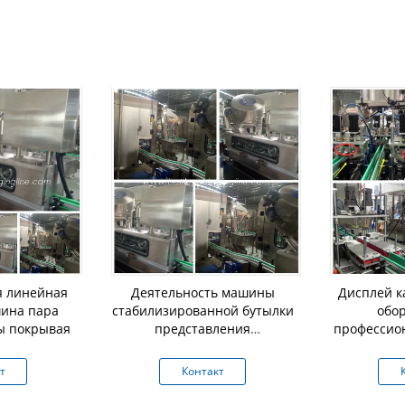
я линейная
Деятельность машины
Дисплей к
ина пара
стабилизированной бутылки
обо
ы покрывая
представления
профессио
автоматической покрывая
покрыв
удобная
т
Контакт