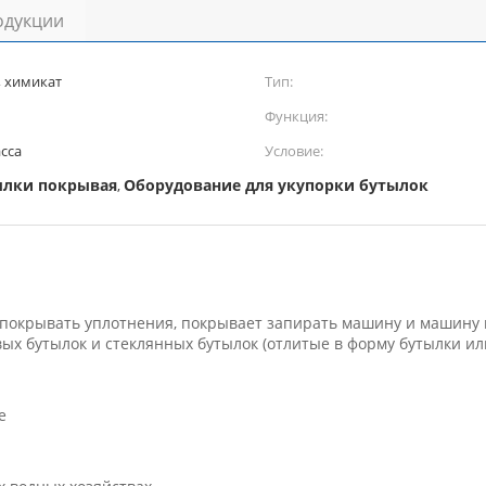
одукции
, химикат
Тип:
Функция:
асса
Условие:
ылки покрывая
Оборудование для укупорки бутылок
,
окрывать уплотнения, покрывает запирать машину и машину 
х бутылок и стеклянных бутылок (отлитые в форму бутылки или
е