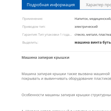
Подробная информация
Характер пр
Применение:
Напиток, медицинский
Приводом тип:
электрический
Гарантия: Тип упаковки 1 года:
стекло, металл, пластм
Упаковочный материал
машина винта бут
Выделить:
бутылок:
Машина запирая крышки
Машина запирая крышки также вызвана машиной п
покрывать и вывинчивать оборудование пластиковы
Особенности машины запирая крышки структурны