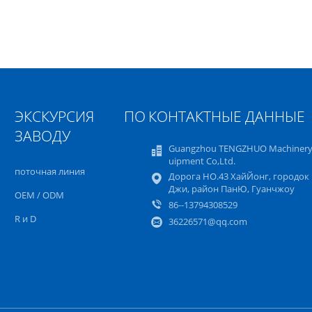
ЭКСКУРСИЯ ПО
КОНТАКТНЫЕ ДАННЫЕ
ЗАВОДУ
Guangzhou TENGZHUO Machinery
uipment Co,Ltd.
поточная линия
Дорога НО.43 ХайЙонг, городок
Джи, район ПанЮ, Гуанчжоу
OEM / ODM
86--13794308529
R и D
36226571@qq.com