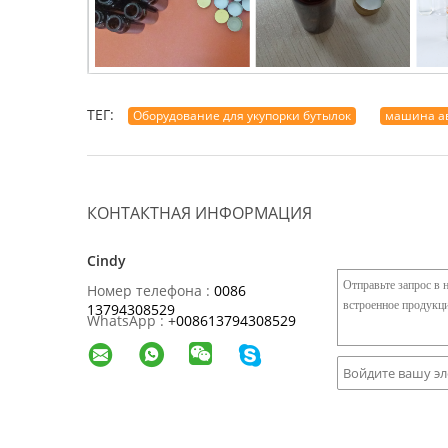
ТЕГ:
Оборудование для укупорки бутылок
машина ав
КОНТАКТНАЯ ИНФОРМАЦИЯ
Cindy
Номер телефона :
0086
13794308529
WhatsApp :
+
008613794308529