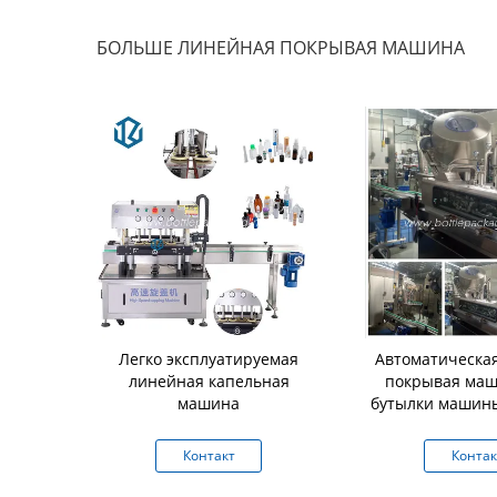
БОЛЬШЕ ЛИНЕЙНАЯ ПОКРЫВАЯ МАШИНА
ысокой
Легко эксплуатируемая
Автоматическа
и линейная
линейная капельная
покрывая маш
на вибрации
машина
бутылки машин
вая
кт
Контакт
Контак