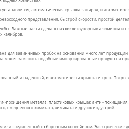
 водных хозяйствах.
а устанавливая, автоматическая крышка запирая, и автоматиче
ревосходного представления, быстрой скорости, простой деяте
лужбы. Важные части сделаны из кислотоупорных алюминия и 
х калибров.
на для завинчивых пробок на основании много лет продукции
Она может заменить подобные импортированные продукты и пр
рованный и надежный, и автоматически крышка и крен. Покрыва
ти--похищения металла, пластиковых крышек анти--похищени
о, ежедневного химиката, химиката и других индустрий.
м или соединенный с сборочным конвейером. Электрические д